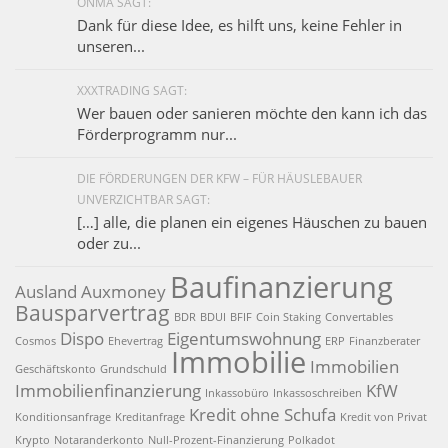
ONMA SAGT:
Dank für diese Idee, es hilft uns, keine Fehler in
unseren...
XXXTRADING SAGT:
Wer bauen oder sanieren möchte den kann ich das
Förderprogramm nur...
DIE FÖRDERUNGEN DER KFW – FÜR HÄUSLEBAUER
UNVERZICHTBAR SAGT:
[…] alle, die planen ein eigenes Häuschen zu bauen
oder zu...
Baufinanzierung
Ausland
Auxmoney
Bausparvertrag
BDR
BDUI
BFIF
Coin Staking
Convertables
Dispo
Eigentumswohnung
Cosmos
Ehevertrag
ERP
Finanzberater
Immobilie
Immobilien
Geschäftskonto
Grundschuld
Immobilienfinanzierung
KfW
Inkassobüro
Inkassoschreiben
Kredit ohne Schufa
Konditionsanfrage
Kreditanfrage
Kredit von Privat
Krypto
Notaranderkonto
Null-Prozent-Finanzierung
Polkadot