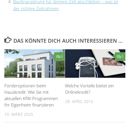
Baufinanzierung für längere Zeit abschließen – was ist
der richtige Zeitrahmen
DAS KÖNNTE DICH AUCH INTERESSIEREN …
0
0
Förderoptionen beim
Welche Vorteile bietet ein
Hauskredit: Wie Sie mit
Onlinekredit?
aktuellen KfW-Programmen
28. APRIL 2015
Ihr Eigenheim finanzieren
10. MÄRZ 2025