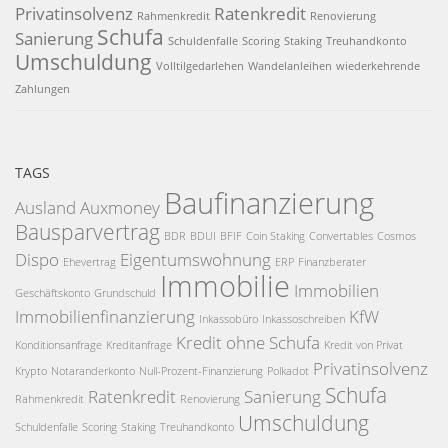
Privatinsolvenz
Ratenkredit
Rahmenkredit
Renovierung
Schufa
Sanierung
Schuldenfalle
Scoring
Staking
Treuhandkonto
Umschuldung
Volltilgedarlehen
Wandelanleihen
wiederkehrende
Zahlungen
TAGS
Baufinanzierung
Ausland
Auxmoney
Bausparvertrag
BDR
BDUI
BFIF
Coin Staking
Convertables
Cosmos
Dispo
Eigentumswohnung
Ehevertrag
ERP
Finanzberater
Immobilie
Immobilien
Geschäftskonto
Grundschuld
Immobilienfinanzierung
KfW
Inkassobüro
Inkassoschreiben
Kredit ohne Schufa
Konditionsanfrage
Kreditanfrage
Kredit von Privat
Privatinsolvenz
Krypto
Notaranderkonto
Null-Prozent-Finanzierung
Polkadot
Schufa
Ratenkredit
Sanierung
Rahmenkredit
Renovierung
Umschuldung
Schuldenfalle
Scoring
Staking
Treuhandkonto