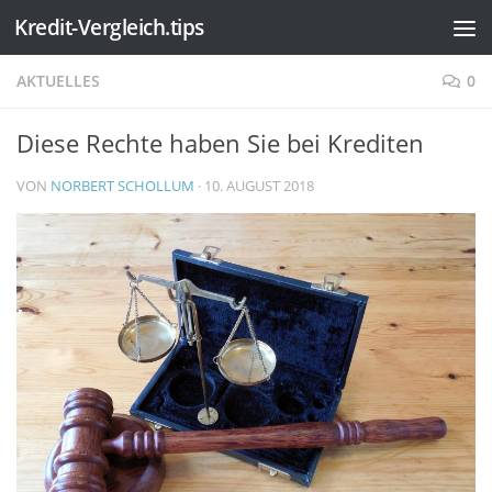
Kredit-Vergleich.tips
Zum Inhalt springen
AKTUELLES
0
Diese Rechte haben Sie bei Krediten
VON
NORBERT SCHOLLUM
·
10. AUGUST 2018