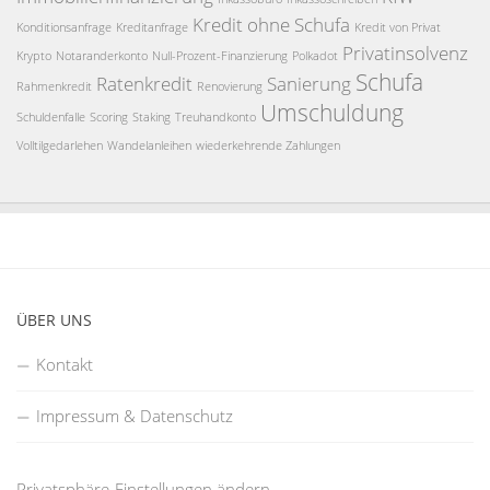
Kredit ohne Schufa
Konditionsanfrage
Kreditanfrage
Kredit von Privat
Privatinsolvenz
Krypto
Notaranderkonto
Null-Prozent-Finanzierung
Polkadot
Schufa
Ratenkredit
Sanierung
Rahmenkredit
Renovierung
Umschuldung
Schuldenfalle
Scoring
Staking
Treuhandkonto
Volltilgedarlehen
Wandelanleihen
wiederkehrende Zahlungen
ÜBER UNS
Kontakt
Impressum & Datenschutz
Privatsphäre-Einstellungen ändern