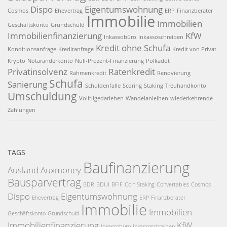
Dispo
Eigentumswohnung
Cosmos
Ehevertrag
ERP
Finanzberater
Immobilie
Immobilien
Geschäftskonto
Grundschuld
Immobilienfinanzierung
KfW
Inkassobüro
Inkassoschreiben
Kredit ohne Schufa
Konditionsanfrage
Kreditanfrage
Kredit von Privat
Krypto
Notaranderkonto
Null-Prozent-Finanzierung
Polkadot
Privatinsolvenz
Ratenkredit
Rahmenkredit
Renovierung
Schufa
Sanierung
Schuldenfalle
Scoring
Staking
Treuhandkonto
Umschuldung
Volltilgedarlehen
Wandelanleihen
wiederkehrende
Zahlungen
TAGS
Baufinanzierung
Ausland
Auxmoney
Bausparvertrag
BDR
BDUI
BFIF
Coin Staking
Convertables
Cosmos
Dispo
Eigentumswohnung
Ehevertrag
ERP
Finanzberater
Immobilie
Immobilien
Geschäftskonto
Grundschuld
Immobilienfinanzierung
KfW
Inkassobüro
Inkassoschreiben