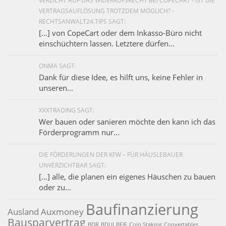
VERZICHT AUF DAS WIDERRUFSRECHT BEI COPECART - IST DIE
VERTRAGSAUFLÖSUNG TROTZDEM MÖGLICH? -
RECHTSANWALT24.TIPS SAGT:
[…] von CopeCart oder dem Inkasso-Büro nicht
einschüchtern lassen. Letztere dürfen...
ONMA SAGT:
Dank für diese Idee, es hilft uns, keine Fehler in
unseren...
XXXTRADING SAGT:
Wer bauen oder sanieren möchte den kann ich das
Förderprogramm nur...
DIE FÖRDERUNGEN DER KFW – FÜR HÄUSLEBAUER
UNVERZICHTBAR SAGT:
[…] alle, die planen ein eigenes Häuschen zu bauen
oder zu...
Baufinanzierung
Ausland
Auxmoney
Bausparvertrag
BDR
BDUI
BFIF
Coin Staking
Convertables