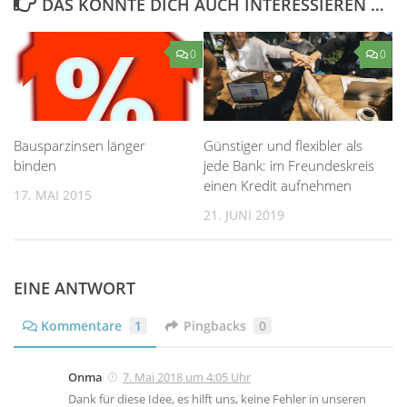
DAS KÖNNTE DICH AUCH INTERESSIEREN …
0
0
Bausparzinsen länger
Günstiger und flexibler als
binden
jede Bank: im Freundeskreis
einen Kredit aufnehmen
17. MAI 2015
21. JUNI 2019
EINE ANTWORT
Kommentare
1
Pingbacks
0
Onma
7. Mai 2018 um 4:05 Uhr
Dank für diese Idee, es hilft uns, keine Fehler in unseren