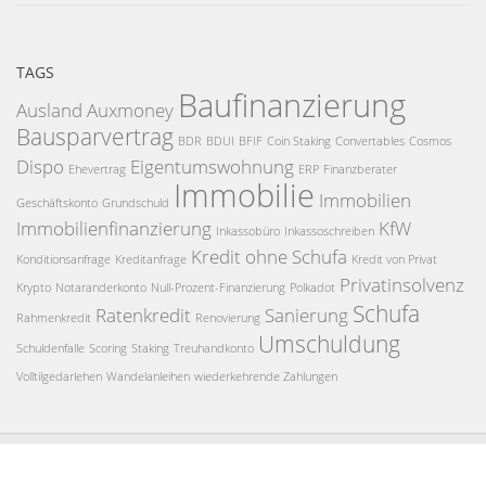
TAGS
Baufinanzierung
Ausland
Auxmoney
Bausparvertrag
BDR
BDUI
BFIF
Coin Staking
Convertables
Cosmos
Dispo
Eigentumswohnung
Ehevertrag
ERP
Finanzberater
Immobilie
Immobilien
Geschäftskonto
Grundschuld
Immobilienfinanzierung
KfW
Inkassobüro
Inkassoschreiben
Kredit ohne Schufa
Konditionsanfrage
Kreditanfrage
Kredit von Privat
Privatinsolvenz
Krypto
Notaranderkonto
Null-Prozent-Finanzierung
Polkadot
Schufa
Ratenkredit
Sanierung
Rahmenkredit
Renovierung
Umschuldung
Schuldenfalle
Scoring
Staking
Treuhandkonto
Volltilgedarlehen
Wandelanleihen
wiederkehrende Zahlungen