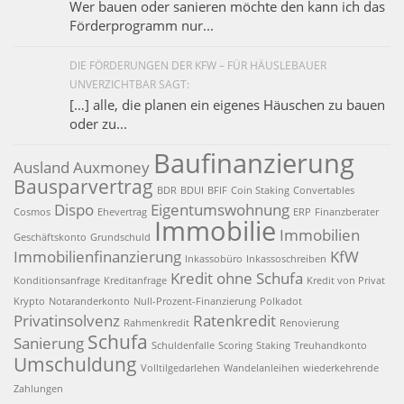
Wer bauen oder sanieren möchte den kann ich das
Förderprogramm nur...
DIE FÖRDERUNGEN DER KFW – FÜR HÄUSLEBAUER
UNVERZICHTBAR SAGT:
[…] alle, die planen ein eigenes Häuschen zu bauen
oder zu...
Baufinanzierung
Ausland
Auxmoney
Bausparvertrag
BDR
BDUI
BFIF
Coin Staking
Convertables
Dispo
Eigentumswohnung
Cosmos
Ehevertrag
ERP
Finanzberater
Immobilie
Immobilien
Geschäftskonto
Grundschuld
Immobilienfinanzierung
KfW
Inkassobüro
Inkassoschreiben
Kredit ohne Schufa
Konditionsanfrage
Kreditanfrage
Kredit von Privat
Krypto
Notaranderkonto
Null-Prozent-Finanzierung
Polkadot
Privatinsolvenz
Ratenkredit
Rahmenkredit
Renovierung
Schufa
Sanierung
Schuldenfalle
Scoring
Staking
Treuhandkonto
Umschuldung
Volltilgedarlehen
Wandelanleihen
wiederkehrende
Zahlungen