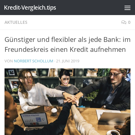
Kredit-Vergleich.tips
Zum Inhalt springen
AKTUELLES
0
Günstiger und flexibler als jede Bank: im
Freundeskreis einen Kredit aufnehmen
VON
NORBERT SCHOLLUM
·
21. JUNI 2019