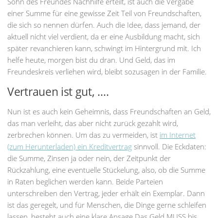
Sohn des Freundes Nachhilfe erteilt, ist auch die Vergabe
einer Summe für eine gewisse Zeit Teil von Freundschaften,
die sich so nennen dürfen. Auch die Idee, dass jemand, der
aktuell nicht viel verdient, da er eine Ausbildung macht, sich
später revanchieren kann, schwingt im Hintergrund mit. Ich
helfe heute, morgen bist du dran. Und Geld, das im
Freundeskreis verliehen wird, bleibt sozusagen in der Familie.
Vertrauen ist gut, ….
Nun ist es auch kein Geheimnis, dass Freundschaften an Geld,
das man verleiht, das aber nicht zurück gezahlt wird,
zerbrechen können. Um das zu vermeiden, ist
im Internet
(zum Herunterladen) ein Kreditvertrag
sinnvoll. Die Eckdaten:
die Summe, Zinsen ja oder nein, der Zeitpunkt der
Rückzahlung, eine eventuelle Stückelung, also, ob die Summe
in Raten beglichen werden kann. Beide Parteien
unterschreiben den Vertrag, jeder erhält ein Exemplar. Dann
ist das geregelt, und für Menschen, die Dinge gerne schleifen
lassen, besteht auch eine klare Ansage Das Geld MUSS bis