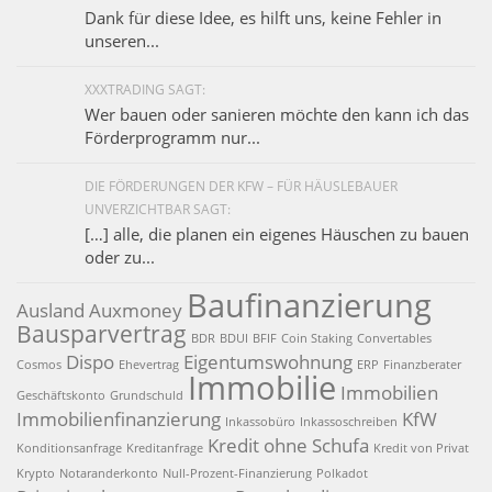
Dank für diese Idee, es hilft uns, keine Fehler in
unseren...
XXXTRADING SAGT:
Wer bauen oder sanieren möchte den kann ich das
Förderprogramm nur...
DIE FÖRDERUNGEN DER KFW – FÜR HÄUSLEBAUER
UNVERZICHTBAR SAGT:
[…] alle, die planen ein eigenes Häuschen zu bauen
oder zu...
Baufinanzierung
Ausland
Auxmoney
Bausparvertrag
BDR
BDUI
BFIF
Coin Staking
Convertables
Dispo
Eigentumswohnung
Cosmos
Ehevertrag
ERP
Finanzberater
Immobilie
Immobilien
Geschäftskonto
Grundschuld
Immobilienfinanzierung
KfW
Inkassobüro
Inkassoschreiben
Kredit ohne Schufa
Konditionsanfrage
Kreditanfrage
Kredit von Privat
Krypto
Notaranderkonto
Null-Prozent-Finanzierung
Polkadot