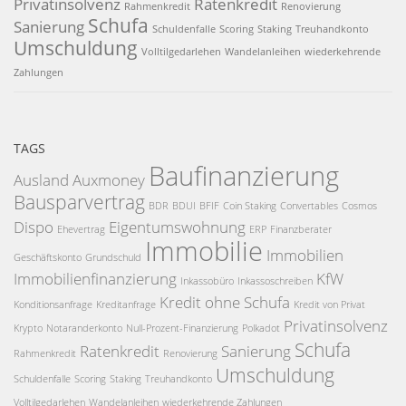
Privatinsolvenz
Ratenkredit
Rahmenkredit
Renovierung
Schufa
Sanierung
Schuldenfalle
Scoring
Staking
Treuhandkonto
Umschuldung
Volltilgedarlehen
Wandelanleihen
wiederkehrende
Zahlungen
TAGS
Baufinanzierung
Ausland
Auxmoney
Bausparvertrag
BDR
BDUI
BFIF
Coin Staking
Convertables
Cosmos
Dispo
Eigentumswohnung
Ehevertrag
ERP
Finanzberater
Immobilie
Immobilien
Geschäftskonto
Grundschuld
Immobilienfinanzierung
KfW
Inkassobüro
Inkassoschreiben
Kredit ohne Schufa
Konditionsanfrage
Kreditanfrage
Kredit von Privat
Privatinsolvenz
Krypto
Notaranderkonto
Null-Prozent-Finanzierung
Polkadot
Schufa
Ratenkredit
Sanierung
Rahmenkredit
Renovierung
Umschuldung
Schuldenfalle
Scoring
Staking
Treuhandkonto
Volltilgedarlehen
Wandelanleihen
wiederkehrende Zahlungen