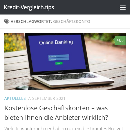
Kredit-Vergleich.tips
Zum Inhalt springen
VERSCHLAGWORTET:
GESCHÄFTSKONTO
0
AKTUELLES
7. SEPTEMBER 2021
Kostenlose Geschäftskonten – was
bieten Ihnen die Anbieter wirklich?
Viele Jungunternehmer haben nur ein bestimmtes Budget