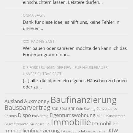
einschüchtern lassen. Letztere dürfen...
ONMA SAGT:
Dank für diese Idee, es hilft uns, keine Fehler in
unseren...
XXXTRADING SAGT:
Wer bauen oder sanieren möchte den kann ich das
Förderprogramm nur...
DIE FÖRDERUNGEN DER KFW – FÜR HÄUSLEBAUER
UNVERZICHTBAR SAGT:
[…] alle, die planen ein eigenes Häuschen zu bauen
oder zu...
Baufinanzierung
Ausland
Auxmoney
Bausparvertrag
BDR
BDUI
BFIF
Coin Staking
Convertables
Dispo
Eigentumswohnung
Cosmos
Ehevertrag
ERP
Finanzberater
Immobilie
Immobilien
Geschäftskonto
Grundschuld
Immobilienfinanzierung
KfW
Inkassobüro
Inkassoschreiben