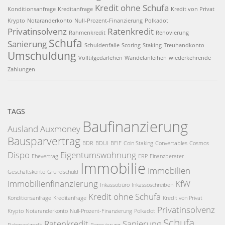
Kredit ohne Schufa
Konditionsanfrage
Kreditanfrage
Kredit von Privat
Krypto
Notaranderkonto
Null-Prozent-Finanzierung
Polkadot
Privatinsolvenz
Ratenkredit
Rahmenkredit
Renovierung
Schufa
Sanierung
Schuldenfalle
Scoring
Staking
Treuhandkonto
Umschuldung
Volltilgedarlehen
Wandelanleihen
wiederkehrende
Zahlungen
TAGS
Baufinanzierung
Ausland
Auxmoney
Bausparvertrag
BDR
BDUI
BFIF
Coin Staking
Convertables
Cosmos
Dispo
Eigentumswohnung
Ehevertrag
ERP
Finanzberater
Immobilie
Immobilien
Geschäftskonto
Grundschuld
Immobilienfinanzierung
KfW
Inkassobüro
Inkassoschreiben
Kredit ohne Schufa
Konditionsanfrage
Kreditanfrage
Kredit von Privat
Privatinsolvenz
Krypto
Notaranderkonto
Null-Prozent-Finanzierung
Polkadot
Schufa
Ratenkredit
Sanierung