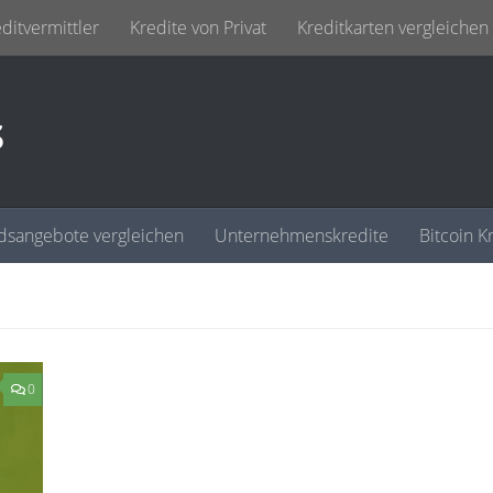
ditvermittler
Kredite von Privat
Kreditkarten vergleichen
s
dsangebote vergleichen
Unternehmenskredite
Bitcoin K
0