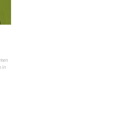
nten
 in