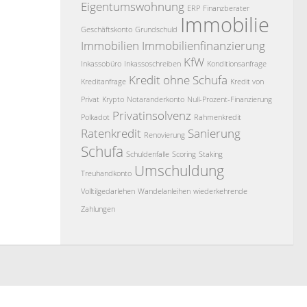
Eigentumswohnung
ERP
Finanzberater
Immobilie
Geschäftskonto
Grundschuld
Immobilien
Immobilienfinanzierung
KfW
Inkassobüro
Inkassoschreiben
Konditionsanfrage
Kredit ohne Schufa
Kreditanfrage
Kredit von
Privat
Krypto
Notaranderkonto
Null-Prozent-Finanzierung
Privatinsolvenz
Polkadot
Rahmenkredit
Ratenkredit
Sanierung
Renovierung
Schufa
Schuldenfalle
Scoring
Staking
Umschuldung
Treuhandkonto
Volltilgedarlehen
Wandelanleihen
wiederkehrende
Zahlungen