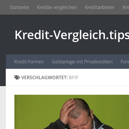
Startseite
Kredite vergleichen
Kreditanbieter
Kre
Zum Inhalt springen
Kredit-Vergleich.tip
Kredit-Formen
Geldanlage mit Privatkrediten
Fon
VERSCHLAGWORTET:
BFIF