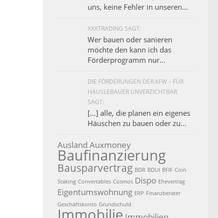
uns, keine Fehler in unseren...
XXXTRADING SAGT:
Wer bauen oder sanieren
möchte den kann ich das
Förderprogramm nur...
DIE FÖRDERUNGEN DER KFW – FÜR
HÄUSLEBAUER UNVERZICHTBAR
SAGT:
[…] alle, die planen ein eigenes
Häuschen zu bauen oder zu...
Ausland
Auxmoney
Baufinanzierung
Bausparvertrag
BDR
BDUI
BFIF
Coin
Dispo
Staking
Convertables
Cosmos
Ehevertrag
Eigentumswohnung
ERP
Finanzberater
Geschäftskonto
Grundschuld
Immobilie
Immobilien