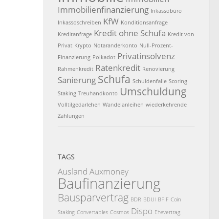
Immobilienfinanzierung
Inkassobüro
KfW
Inkassoschreiben
Konditionsanfrage
Kredit ohne Schufa
Kreditanfrage
Kredit von
Privat
Krypto
Notaranderkonto
Null-Prozent-
Privatinsolvenz
Finanzierung
Polkadot
Ratenkredit
Rahmenkredit
Renovierung
Schufa
Sanierung
Schuldenfalle
Scoring
Umschuldung
Staking
Treuhandkonto
Volltilgedarlehen
Wandelanleihen
wiederkehrende
Zahlungen
TAGS
Ausland
Auxmoney
Baufinanzierung
Bausparvertrag
BDR
BDUI
BFIF
Coin
Dispo
Staking
Convertables
Cosmos
Ehevertrag