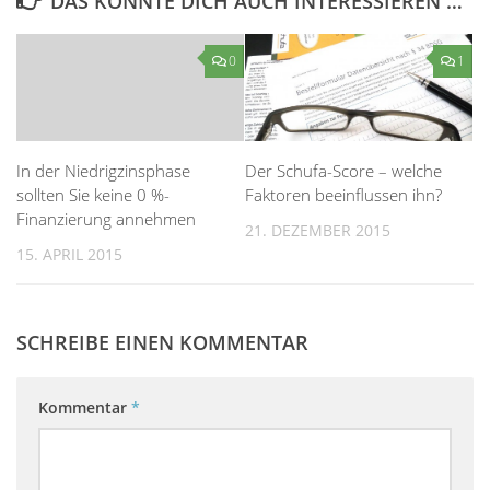
DAS KÖNNTE DICH AUCH INTERESSIEREN …
0
1
In der Niedrigzinsphase
Der Schufa-Score – welche
sollten Sie keine 0 %-
Faktoren beeinflussen ihn?
Finanzierung annehmen
21. DEZEMBER 2015
15. APRIL 2015
SCHREIBE EINEN KOMMENTAR
Kommentar
*