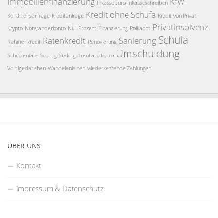
Immobilienfinanzierung
KfW
Inkassobüro
Inkassoschreiben
Kredit ohne Schufa
Konditionsanfrage
Kreditanfrage
Kredit von Privat
Privatinsolvenz
Krypto
Notaranderkonto
Null-Prozent-Finanzierung
Polkadot
Schufa
Ratenkredit
Sanierung
Rahmenkredit
Renovierung
Umschuldung
Schuldenfalle
Scoring
Staking
Treuhandkonto
Volltilgedarlehen
Wandelanleihen
wiederkehrende Zahlungen
ÜBER UNS
Kontakt
Impressum & Datenschutz