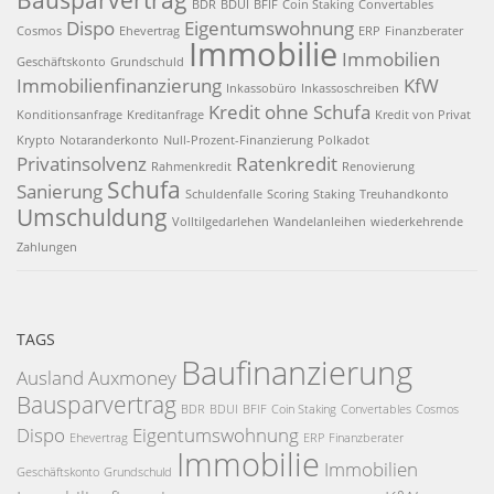
BDR
BDUI
BFIF
Coin Staking
Convertables
Dispo
Eigentumswohnung
Cosmos
Ehevertrag
ERP
Finanzberater
Immobilie
Immobilien
Geschäftskonto
Grundschuld
Immobilienfinanzierung
KfW
Inkassobüro
Inkassoschreiben
Kredit ohne Schufa
Konditionsanfrage
Kreditanfrage
Kredit von Privat
Krypto
Notaranderkonto
Null-Prozent-Finanzierung
Polkadot
Privatinsolvenz
Ratenkredit
Rahmenkredit
Renovierung
Schufa
Sanierung
Schuldenfalle
Scoring
Staking
Treuhandkonto
Umschuldung
Volltilgedarlehen
Wandelanleihen
wiederkehrende
Zahlungen
TAGS
Baufinanzierung
Ausland
Auxmoney
Bausparvertrag
BDR
BDUI
BFIF
Coin Staking
Convertables
Cosmos
Dispo
Eigentumswohnung
Ehevertrag
ERP
Finanzberater
Immobilie
Immobilien
Geschäftskonto
Grundschuld