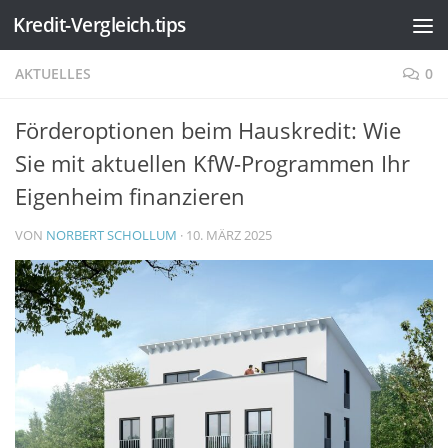
Kredit-Vergleich.tips
Zum Inhalt springen
AKTUELLES
0
Förderoptionen beim Hauskredit: Wie
Sie mit aktuellen KfW-Programmen Ihr
Eigenheim finanzieren
VON
NORBERT SCHOLLUM
·
10. MÄRZ 2025