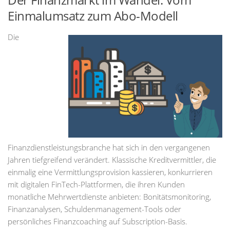
Einmalumsatz zum Abo-Modell
Die
Finanzdienstleistungsbranche hat sich in den vergangenen
Jahren tiefgreifend verändert. Klassische Kreditvermittler, die
einmalig eine Vermittlungsprovision kassieren, konkurrieren
mit digitalen FinTech-Plattformen, die ihren Kunden
monatliche Mehrwertdienste anbieten: Bonitätsmonitoring,
Finanzanalysen, Schuldenmanagement-Tools oder
persönliches Finanzcoaching auf Subscription-Basis.