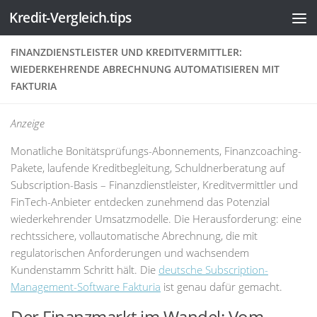
Kredit-Vergleich.tips
Zum Inhalt springen
FINANZDIENSTLEISTER UND KREDITVERMITTLER:
WIEDERKEHRENDE ABRECHNUNG AUTOMATISIEREN MIT
FAKTURIA
Anzeige
Monatliche Bonitätsprüfungs-Abonnements, Finanzcoaching-
Pakete, laufende Kreditbegleitung, Schuldnerberatung auf
Subscription-Basis – Finanzdienstleister, Kreditvermittler und
FinTech-Anbieter entdecken zunehmend das Potenzial
wiederkehrender Umsatzmodelle. Die Herausforderung: eine
rechtssichere, vollautomatische Abrechnung, die mit
regulatorischen Anforderungen und wachsendem
Kundenstamm Schritt hält. Die
deutsche Subscription-
Management-Software Fakturia
ist genau dafür gemacht.
Der Finanzmarkt im Wandel: Vom