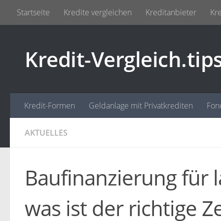
Startseite
Kredite vergleichen
Kreditanbieter
Kre
Zum Inhalt springen
Kredit-Vergleich.tip
Kredit-Formen
Geldanlage mit Privatkrediten
Fon
AKTUELLES
Baufinanzierung für l
was ist der richtige 