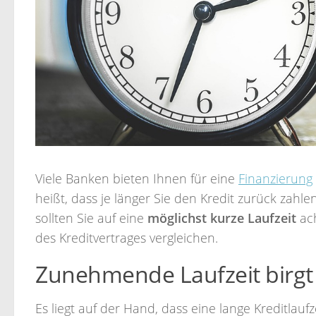
Viele Banken bieten Ihnen für eine
Finanzierung
heißt, dass je länger Sie den Kredit zurück zah
sollten Sie auf eine
möglichst kurze Laufzeit
ach
des Kreditvertrages vergleichen.
Zunehmende Laufzeit birgt
Es liegt auf der Hand, dass eine lange Kreditlauf