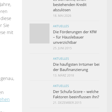
Jahre,
bestehenden Kredit
abzulösen
eren
18. MAI 2026
 diese
r Sie
AKTUELLES
Die Förderungen der KfW
ese mit
– für Häuslebauer
unverzichtbar
25. JUNI 2015
AKTUELLES
Die häufigsten Irrtümer bei
der Baufinanzierung
13. MÄRZ 2018
 genau,
AKTUELLES
Der Schufa-Score – welche
en
Faktoren beeinflussen ihn?
lehen
21. DEZEMBER 2015