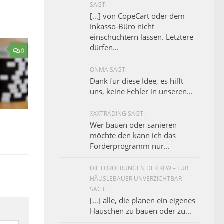
SAGT:
[…] von CopeCart oder dem
Inkasso-Büro nicht
einschüchtern lassen. Letztere
dürfen...
0
ONMA SAGT:
Dank für diese Idee, es hilft
uns, keine Fehler in unseren...
XXXTRADING SAGT:
Wer bauen oder sanieren
möchte den kann ich das
Förderprogramm nur...
DIE FÖRDERUNGEN DER KFW – FÜR
HÄUSLEBAUER UNVERZICHTBAR
SAGT:
[…] alle, die planen ein eigenes
Häuschen zu bauen oder zu...