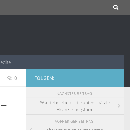
redite
0
FOLGEN:
NÄCHSTER BEITRAG
 –
Wandelanleihen – die unterschätzte
Finanzierungsform
VORHERIGER BEITRAG