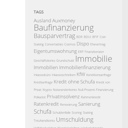
TAGS
Ausland
Auxmoney
Baufinanzierung
Bausparvertrag
BDR
BDUI
BFIF
Coin
Dispo
Staking
Convertables
Cosmos
Ehevertrag
Eigentumswohnung
ERP
Finanzberater
Immobilie
Geschäftskonto
Grundschuld
Immobilien
Immobilienfinanzierung
KfW
Inkassobüro
Inkassoschreiben
Konditionsanfrage
Kredit ohne Schufa
Kreditanfrage
Kredit von
Privat
Krypto
Notaranderkonto
Null-Prozent-Finanzierung
Privatinsolvenz
Polkadot
Rahmenkredit
Ratenkredit
Sanierung
Renovierung
Schufa
Schuldenfalle
Scoring
Staking
Umschuldung
Treuhandkonto
Volltilgedarlehen
Wandelanleihen
wiederkehrende