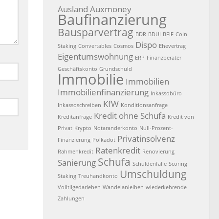
Ausland
Auxmoney
Baufinanzierung
Bausparvertrag
BDR
BDUI
BFIF
Coin
Dispo
Staking
Convertables
Cosmos
Ehevertrag
Eigentumswohnung
ERP
Finanzberater
Geschäftskonto
Grundschuld
Immobilie
Immobilien
Immobilienfinanzierung
Inkassobüro
KfW
Inkassoschreiben
Konditionsanfrage
Kredit ohne Schufa
Kreditanfrage
Kredit von
Privat
Krypto
Notaranderkonto
Null-Prozent-
Privatinsolvenz
Finanzierung
Polkadot
Ratenkredit
Rahmenkredit
Renovierung
Schufa
Sanierung
Schuldenfalle
Scoring
Umschuldung
Staking
Treuhandkonto
Volltilgedarlehen
Wandelanleihen
wiederkehrende
Zahlungen