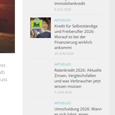
Immobilienkredit
8. JULI 2026
AKTUELLES
Kredit für Selbstständige
und Freiberufler 2026:
Worauf es bei der
Finanzierung wirklich
ankommt
20. JUNI 2026
Das
AKTUELLES
Ratenkredit 2026: Aktuelle
alb
Zinsen, Vergleichsfallen
luss
und was Verbraucher jetzt
wissen müssen
5. JUNI 2026
AKTUELLES
Umschuldung 2026: Wann
es sich lohnt, einen