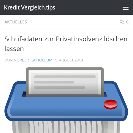
Kredit-Vergleich.tips
Zum Inhalt springen
AKTUELLES
0
Schufadaten zur Privatinsolvenz löschen
lassen
VON
NORBERT SCHOLLUM
·
5. AUGUST 2018