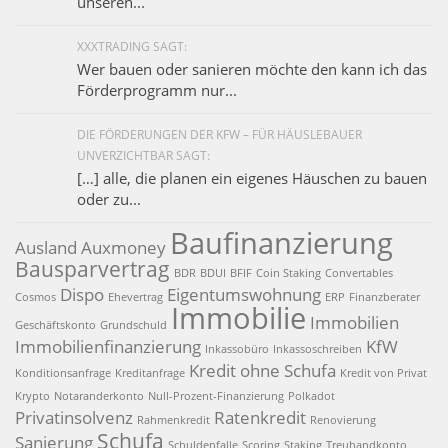
unseren...
XXXTRADING SAGT:
Wer bauen oder sanieren möchte den kann ich das
Förderprogramm nur...
DIE FÖRDERUNGEN DER KFW – FÜR HÄUSLEBAUER
UNVERZICHTBAR SAGT:
[…] alle, die planen ein eigenes Häuschen zu bauen
oder zu...
Baufinanzierung
Ausland
Auxmoney
Bausparvertrag
BDR
BDUI
BFIF
Coin Staking
Convertables
Dispo
Eigentumswohnung
Cosmos
Ehevertrag
ERP
Finanzberater
Immobilie
Immobilien
Geschäftskonto
Grundschuld
Immobilienfinanzierung
KfW
Inkassobüro
Inkassoschreiben
Kredit ohne Schufa
Konditionsanfrage
Kreditanfrage
Kredit von Privat
Krypto
Notaranderkonto
Null-Prozent-Finanzierung
Polkadot
Privatinsolvenz
Ratenkredit
Rahmenkredit
Renovierung
Schufa
Sanierung
Schuldenfalle
Scoring
Staking
Treuhandkonto