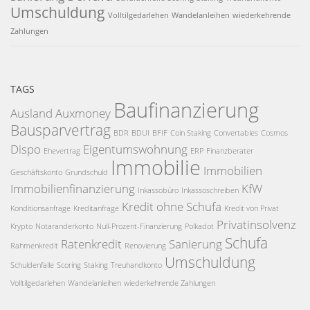
Umschuldung
Volltilgedarlehen
Wandelanleihen
wiederkehrende
Zahlungen
TAGS
Baufinanzierung
Ausland
Auxmoney
Bausparvertrag
BDR
BDUI
BFIF
Coin Staking
Convertables
Cosmos
Dispo
Eigentumswohnung
Ehevertrag
ERP
Finanzberater
Immobilie
Immobilien
Geschäftskonto
Grundschuld
Immobilienfinanzierung
KfW
Inkassobüro
Inkassoschreiben
Kredit ohne Schufa
Konditionsanfrage
Kreditanfrage
Kredit von Privat
Privatinsolvenz
Krypto
Notaranderkonto
Null-Prozent-Finanzierung
Polkadot
Schufa
Ratenkredit
Sanierung
Rahmenkredit
Renovierung
Umschuldung
Schuldenfalle
Scoring
Staking
Treuhandkonto
Volltilgedarlehen
Wandelanleihen
wiederkehrende Zahlungen