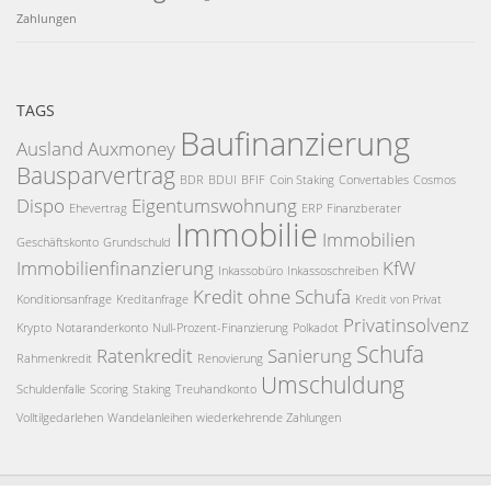
Zahlungen
TAGS
Baufinanzierung
Ausland
Auxmoney
Bausparvertrag
BDR
BDUI
BFIF
Coin Staking
Convertables
Cosmos
Dispo
Eigentumswohnung
Ehevertrag
ERP
Finanzberater
Immobilie
Immobilien
Geschäftskonto
Grundschuld
Immobilienfinanzierung
KfW
Inkassobüro
Inkassoschreiben
Kredit ohne Schufa
Konditionsanfrage
Kreditanfrage
Kredit von Privat
Privatinsolvenz
Krypto
Notaranderkonto
Null-Prozent-Finanzierung
Polkadot
Schufa
Ratenkredit
Sanierung
Rahmenkredit
Renovierung
Umschuldung
Schuldenfalle
Scoring
Staking
Treuhandkonto
Volltilgedarlehen
Wandelanleihen
wiederkehrende Zahlungen