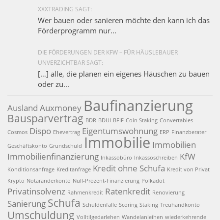
XXXTRADING SAGT:
Wer bauen oder sanieren möchte den kann ich das
Förderprogramm nur...
DIE FÖRDERUNGEN DER KFW – FÜR HÄUSLEBAUER
UNVERZICHTBAR SAGT:
[…] alle, die planen ein eigenes Häuschen zu bauen
oder zu...
Baufinanzierung
Ausland
Auxmoney
Bausparvertrag
BDR
BDUI
BFIF
Coin Staking
Convertables
Dispo
Eigentumswohnung
Cosmos
Ehevertrag
ERP
Finanzberater
Immobilie
Immobilien
Geschäftskonto
Grundschuld
Immobilienfinanzierung
KfW
Inkassobüro
Inkassoschreiben
Kredit ohne Schufa
Konditionsanfrage
Kreditanfrage
Kredit von Privat
Krypto
Notaranderkonto
Null-Prozent-Finanzierung
Polkadot
Privatinsolvenz
Ratenkredit
Rahmenkredit
Renovierung
Schufa
Sanierung
Schuldenfalle
Scoring
Staking
Treuhandkonto
Umschuldung
Volltilgedarlehen
Wandelanleihen
wiederkehrende