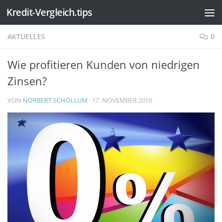
Kredit-Vergleich.tips
Zum Inhalt springen
AKTUELLES
0
Wie profitieren Kunden von niedrigen
Zinsen?
VON
NORBERT SCHOLLUM
·
17. NOVEMBER 2016