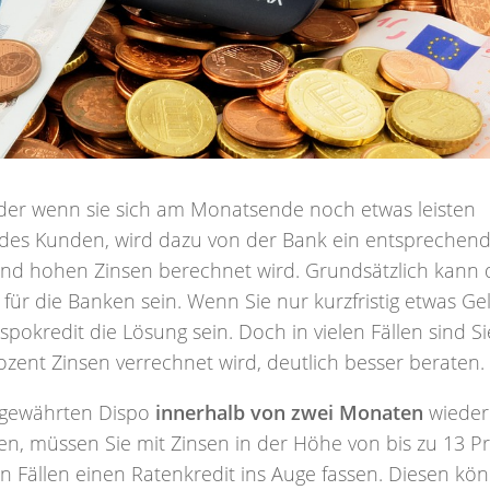
oder wenn sie sich am Monatsende noch etwas leisten
 des Kunden, wird dazu von der Bank ein entsprechen
end hohen Zinsen berechnet wird. Grundsätzlich kann 
 für die Banken sein. Wenn Sie nur kurzfristig etwas Ge
pokredit die Lösung sein. Doch in vielen Fällen sind Si
rozent Zinsen verrechnet wird, deutlich besser beraten.
n gewährten Dispo
innerhalb von zwei Monaten
wieder
en, müssen Sie mit Zinsen in der Höhe von bis zu 13 P
n Fällen einen Ratenkredit ins Auge fassen. Diesen kö