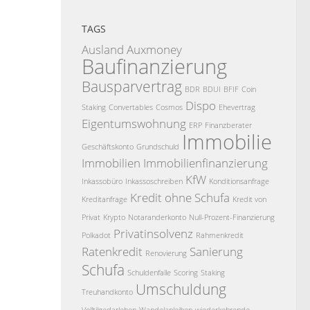
TAGS
Ausland
Auxmoney
Baufinanzierung
Bausparvertrag
BDR
BDUI
BFIF
Coin
Dispo
Staking
Convertables
Cosmos
Ehevertrag
Eigentumswohnung
ERP
Finanzberater
Immobilie
Geschäftskonto
Grundschuld
Immobilien
Immobilienfinanzierung
KfW
Inkassobüro
Inkassoschreiben
Konditionsanfrage
Kredit ohne Schufa
Kreditanfrage
Kredit von
Privat
Krypto
Notaranderkonto
Null-Prozent-Finanzierung
Privatinsolvenz
Polkadot
Rahmenkredit
Ratenkredit
Sanierung
Renovierung
Schufa
Schuldenfalle
Scoring
Staking
Umschuldung
Treuhandkonto
Volltilgedarlehen
Wandelanleihen
wiederkehrende