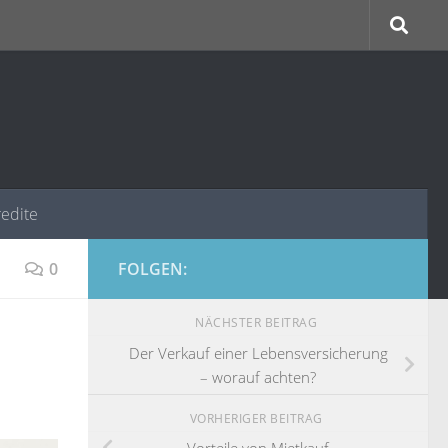
redite
0
FOLGEN:
NÄCHSTER BEITRAG
Der Verkauf einer Lebensversicherung
– worauf achten?
VORHERIGER BEITRAG