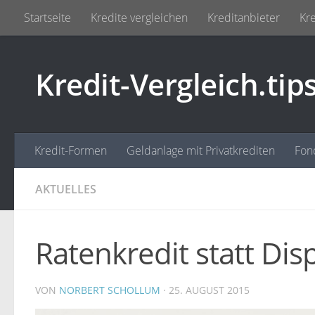
Startseite
Kredite vergleichen
Kreditanbieter
Kre
Zum Inhalt springen
Kredit-Vergleich.tip
Kredit-Formen
Geldanlage mit Privatkrediten
Fon
AKTUELLES
Ratenkredit statt Di
VON
NORBERT SCHOLLUM
·
25. AUGUST 2015