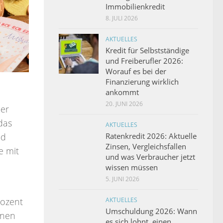
Immobilienkredit
8. JULI 2026
AKTUELLES
Kredit für Selbstständige
und Freiberufler 2026:
Worauf es bei der
Finanzierung wirklich
ankommt
20. JUNI 2026
der
das
AKTUELLES
Ratenkredit 2026: Aktuelle
ld
Zinsen, Vergleichsfallen
e mit
und was Verbraucher jetzt
wissen müssen
5. JUNI 2026
AKTUELLES
rozent
Umschuldung 2026: Wann
nnen
es sich lohnt, einen