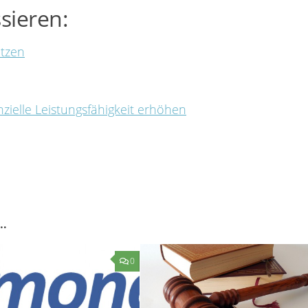
sieren:
utzen
nzielle Leistungsfähigkeit erhöhen
…
0