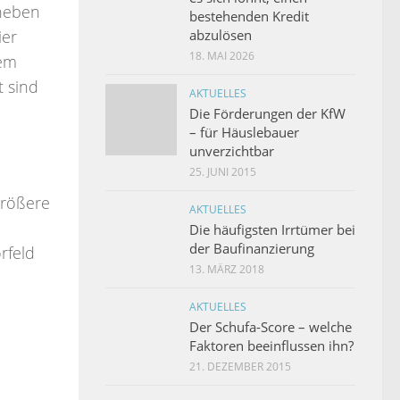
 neben
bestehenden Kredit
abzulösen
ier
18. MAI 2026
rem
 sind
AKTUELLES
Die Förderungen der KfW
– für Häuslebauer
unverzichtbar
25. JUNI 2015
größere
AKTUELLES
Die häufigsten Irrtümer bei
der Baufinanzierung
rfeld
13. MÄRZ 2018
AKTUELLES
Der Schufa-Score – welche
Faktoren beeinflussen ihn?
21. DEZEMBER 2015