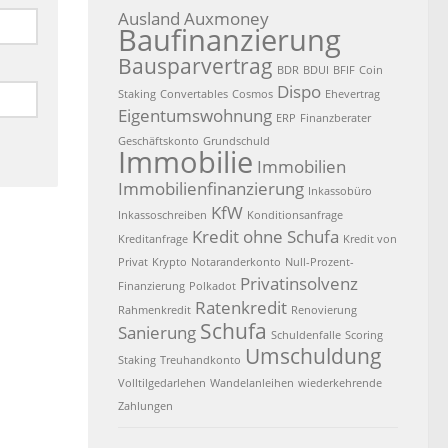
Ausland
Auxmoney
Baufinanzierung
Bausparvertrag
BDR
BDUI
BFIF
Coin
Dispo
Staking
Convertables
Cosmos
Ehevertrag
Eigentumswohnung
ERP
Finanzberater
Geschäftskonto
Grundschuld
Immobilie
Immobilien
Immobilienfinanzierung
Inkassobüro
KfW
Inkassoschreiben
Konditionsanfrage
Kredit ohne Schufa
Kreditanfrage
Kredit von
Privat
Krypto
Notaranderkonto
Null-Prozent-
Privatinsolvenz
Finanzierung
Polkadot
Ratenkredit
Rahmenkredit
Renovierung
Schufa
Sanierung
Schuldenfalle
Scoring
Umschuldung
Staking
Treuhandkonto
Volltilgedarlehen
Wandelanleihen
wiederkehrende
Zahlungen