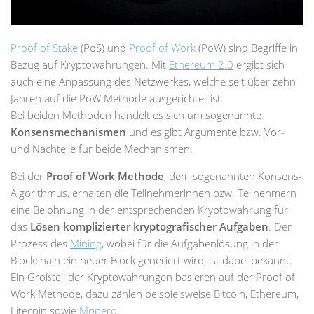
Proof of Stake
(PoS) und
Proof of Work
(PoW) sind Begriffe in
Bezug auf Kryptowährungen. Mit
Ethereum 2.0
ergibt sich
auch eine Anpassung des Netzwerkes, welche seit über zehn
Jahren auf die PoW Methode ausgerichtet ist.
Bei beiden Methoden handelt es sich um sogenannte
Konsensmechanismen
und es gibt Argumente bzw. Vor-
und Nachteile für beide Mechanismen.
Bei der
Proof of Work Methode
, dem sogenannten Konsens-
Algorithmus, erhalten die Teilnehmerinnen bzw. Teilnehmern
eine Belohnung in der entsprechenden Kryptowährung für
das
Lösen komplizierter kryptografischer Aufgaben
. Der
Prozess des
Mining
, wobei für die Aufgabenlösung in der
Blockchain ein neuer Block generiert wird, ist dabei bekannt.
Ein Großteil der Kryptowährungen basieren auf der Proof of
Work Methode, dazu zählen beispielsweise Bitcoin, Ethereum,
Litecoin sowie
Monero
.