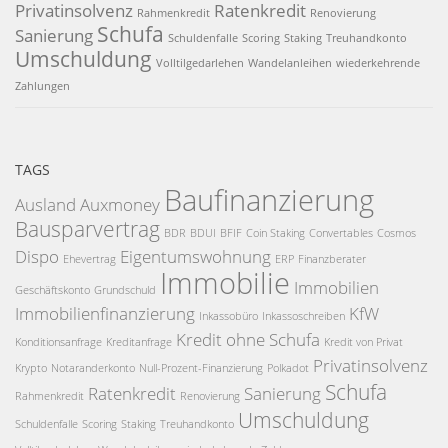
Privatinsolvenz
Ratenkredit
Rahmenkredit
Renovierung
Schufa
Sanierung
Schuldenfalle
Scoring
Staking
Treuhandkonto
Umschuldung
Volltilgedarlehen
Wandelanleihen
wiederkehrende
Zahlungen
TAGS
Baufinanzierung
Ausland
Auxmoney
Bausparvertrag
BDR
BDUI
BFIF
Coin Staking
Convertables
Cosmos
Dispo
Eigentumswohnung
Ehevertrag
ERP
Finanzberater
Immobilie
Immobilien
Geschäftskonto
Grundschuld
Immobilienfinanzierung
KfW
Inkassobüro
Inkassoschreiben
Kredit ohne Schufa
Konditionsanfrage
Kreditanfrage
Kredit von Privat
Privatinsolvenz
Krypto
Notaranderkonto
Null-Prozent-Finanzierung
Polkadot
Schufa
Ratenkredit
Sanierung
Rahmenkredit
Renovierung
Umschuldung
Schuldenfalle
Scoring
Staking
Treuhandkonto