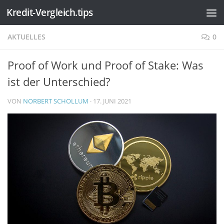
Kredit-Vergleich.tips
Zum Inhalt springen
AKTUELLES
0
Proof of Work und Proof of Stake: Was
ist der Unterschied?
VON
NORBERT SCHOLLUM
·
17. JUNI 2021