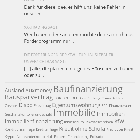
Dank für diese Idee, es hilft uns, keine Fehler in
unseren...
XXXTRADING SAGT:
Wer bauen oder sanieren möchte den kann ich das
Förderprogramm nur...
DIE FÖRDERUNGEN DER KFW – FÜR HÄUSLEBAUER
UNVERZICHTBAR SAGT:
[…] alle, die planen ein eigenes Häuschen zu bauen
oder zu...
Baufinanzierung
Ausland
Auxmoney
Bausparvertrag
BDR
BDUI
BFIF
Coin Staking
Convertables
Dispo
Eigentumswohnung
Cosmos
Ehevertrag
ERP
Finanzberater
Immobilie
Immobilien
Geschäftskonto
Grundschuld
Immobilienfinanzierung
KfW
Inkassobüro
Inkassoschreiben
Kredit ohne Schufa
Konditionsanfrage
Kreditanfrage
Kredit von Privat
Krypto
Notaranderkonto
Null-Prozent-Finanzierung
Polkadot