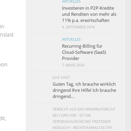
AKTUELLES
Investieren in P2P-Kredite
und Renditen von mehr als
11% p.a. erwirtschaften
in
4. SEPTEMBER 2018
nslast
AKTUELLES
Recurring-Billing für
Cloud-Software (SaaS)
Provider
 von
7. MÄRZ 2020
JULE SAGT:
Guten Tag, ich brauche wirklich
dringend Ihre Hilfe! Ich brauche
dringend...
VERZICHT AUF DAS WIDERRUFSRECHT
BEI COPECART - IST DIE
it,
VERTRAGSAUFLÖSUNG TROTZDEM
MÖGLICH? - RECHTSANWALT24.TIPS