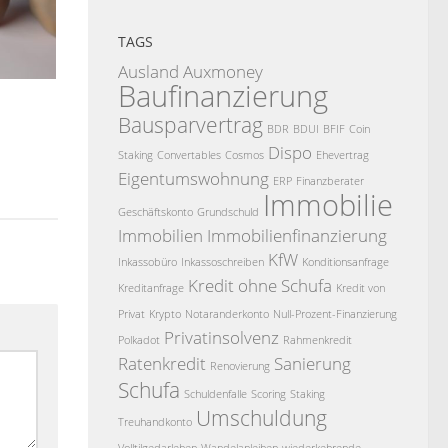
TAGS
Ausland
Auxmoney
Baufinanzierung
Bausparvertrag
BDR
BDUI
BFIF
Coin
Dispo
Staking
Convertables
Cosmos
Ehevertrag
Eigentumswohnung
ERP
Finanzberater
Immobilie
Geschäftskonto
Grundschuld
Immobilien
Immobilienfinanzierung
KfW
Inkassobüro
Inkassoschreiben
Konditionsanfrage
Kredit ohne Schufa
Kreditanfrage
Kredit von
Privat
Krypto
Notaranderkonto
Null-Prozent-Finanzierung
Privatinsolvenz
Polkadot
Rahmenkredit
Ratenkredit
Sanierung
Renovierung
Schufa
Schuldenfalle
Scoring
Staking
Umschuldung
Treuhandkonto
Volltilgedarlehen
Wandelanleihen
wiederkehrende