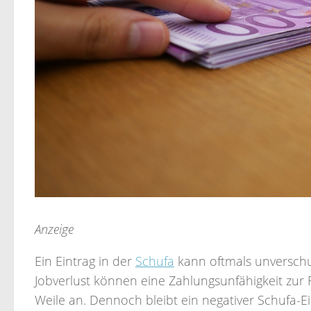
Anzeige
Ein Eintrag in der
Schufa
kann oftmals unverschu
Jobverlust können eine Zahlungsunfähigkeit zur F
Weile an. Dennoch bleibt ein negativer Schufa-E