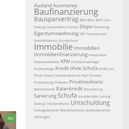
Ausland
Auxmoney
Baufinanzierung
Bausparvertrag
BDR
BDUI
BFIF
Coin
Dispo
Staking
Convertables
Cosmos
Ehevertrag
Eigentumswohnung
ERP
Finanzberater
Geschäftskonto
Grundschuld
Immobilie
Immobilien
Immobilienfinanzierung
Inkassobüro
KfW
Inkassoschreiben
Konditionsanfrage
Kredit ohne Schufa
Kreditanfrage
Kredit von
Privat
Krypto
Notaranderkonto
Null-Prozent-
Privatinsolvenz
Finanzierung
Polkadot
Ratenkredit
Rahmenkredit
Renovierung
Schufa
Sanierung
Schuldenfalle
Scoring
Umschuldung
Staking
Treuhandkonto
Volltilgedarlehen
Wandelanleihen
wiederkehrende
Zahlungen
0