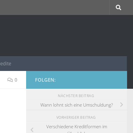
redite
0
FOLGEN:
NÄCHSTER BEITRAG
Wann lohnt sich eine Umschuldung?
VORHERIGER BEITRAG
Verschiedene Kreditformen im