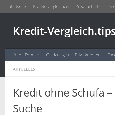
Startseite
Kredite vergleichen
Kreditanbieter
Kre
Zum Inhalt springen
Kredit-Vergleich.tip
Kredit-Formen
Geldanlage mit Privatkrediten
Fon
AKTUELLES
Kredit ohne Schufa –
Suche