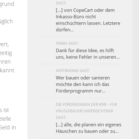
fgrund
SAGT:
[…] von CopeCart oder dem
Inkasso-Büro nicht
üglich
einschüchtern lassen. Letztere
dürfen...
ert,
ONMA SAGT:
Dank für diese Idee, es hilft
eitig
uns, keine Fehler in unseren...
ühren
rkannt
XXXTRADING SAGT:
Wer bauen oder sanieren
möchte den kann ich das
Förderprogramm nur...
DIE FÖRDERUNGEN DER KFW – FÜR
 ist
HÄUSLEBAUER UNVERZICHTBAR
SAGT:
ielle
[…] alle, die planen ein eigenes
Geld in
Häuschen zu bauen oder zu...