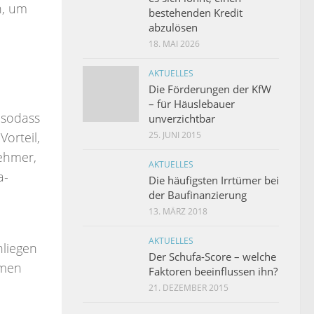
n, um
bestehenden Kredit
abzulösen
18. MAI 2026
AKTUELLES
Die Förderungen der KfW
– für Häuslebauer
, sodass
unverzichtbar
25. JUNI 2015
Vorteil,
ehmer,
AKTUELLES
a-
Die häufigsten Irrtümer bei
der Baufinanzierung
13. MÄRZ 2018
AKTUELLES
nliegen
Der Schufa-Score – welche
mmen
Faktoren beeinflussen ihn?
21. DEZEMBER 2015