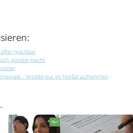
sieren:
 öfter machbar
rklich günstig macht
rovider
enspirale – Kredite nur im Notfall aufnehmen
…
0