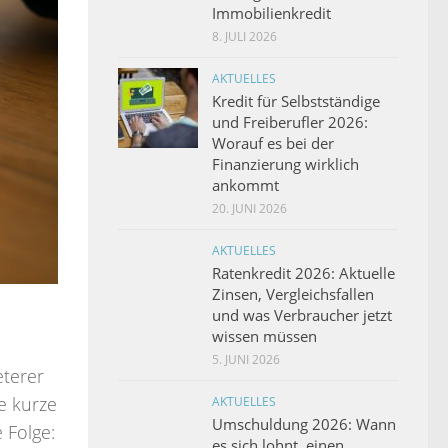
Immobilienkredit
8. JULI 2026
AKTUELLES
Kredit für Selbstständige
und Freiberufler 2026:
Worauf es bei der
Finanzierung wirklich
ankommt
20. JUNI 2026
AKTUELLES
Ratenkredit 2026: Aktuelle
Zinsen, Vergleichsfallen
und was Verbraucher jetzt
wissen müssen
5. JUNI 2026
eterer
e kurze
AKTUELLES
Umschuldung 2026: Wann
 Folge:
es sich lohnt, einen