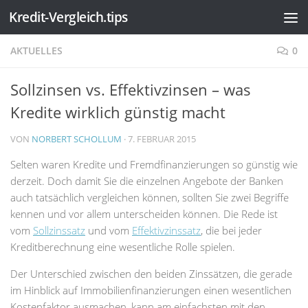
Kredit-Vergleich.tips
Zum Inhalt springen
AKTUELLES
0
Sollzinsen vs. Effektivzinsen – was
Kredite wirklich günstig macht
VON
NORBERT SCHOLLUM
·
7. FEBRUAR 2015
Selten waren Kredite und Fremdfinanzierungen so günstig wie
derzeit. Doch damit Sie die einzelnen Angebote der Banken
auch tatsächlich vergleichen können, sollten Sie zwei Begriffe
kennen und vor allem unterscheiden können. Die Rede ist
vom
Sollzinssatz
und vom
Effektivzinssatz
, die bei jeder
Kreditberechnung eine wesentliche Rolle spielen.
Der Unterschied zwischen den beiden Zinssätzen, die gerade
im Hinblick auf Immobilienfinanzierungen einen wesentlichen
Kostenfaktor ausmachen, kann am einfachsten mit den