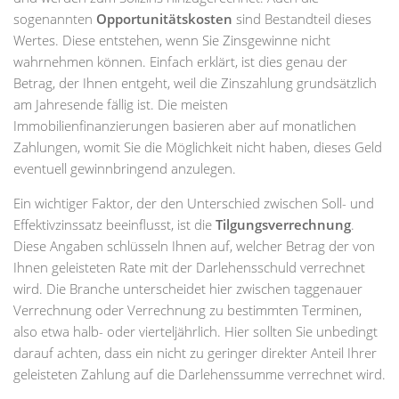
sogenannten
Opportunitätskosten
sind Bestandteil dieses
Wertes. Diese entstehen, wenn Sie Zinsgewinne nicht
wahrnehmen können. Einfach erklärt, ist dies genau der
Betrag, der Ihnen entgeht, weil die Zinszahlung grundsätzlich
am Jahresende fällig ist. Die meisten
Immobilienfinanzierungen basieren aber auf monatlichen
Zahlungen, womit Sie die Möglichkeit nicht haben, dieses Geld
eventuell gewinnbringend anzulegen.
Ein wichtiger Faktor, der den Unterschied zwischen Soll- und
Effektivzinssatz beeinflusst, ist die
Tilgungsverrechnung
.
Diese Angaben schlüsseln Ihnen auf, welcher Betrag der von
Ihnen geleisteten Rate mit der Darlehensschuld verrechnet
wird. Die Branche unterscheidet hier zwischen taggenauer
Verrechnung oder Verrechnung zu bestimmten Terminen,
also etwa halb- oder vierteljährlich. Hier sollten Sie unbedingt
darauf achten, dass ein nicht zu geringer direkter Anteil Ihrer
geleisteten Zahlung auf die Darlehenssumme verrechnet wird.