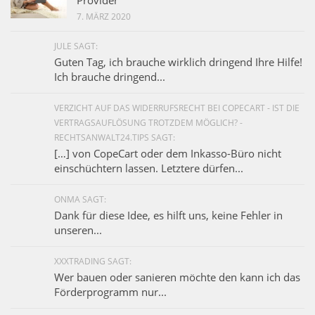
7. MÄRZ 2020
JULE SAGT:
Guten Tag, ich brauche wirklich dringend Ihre Hilfe!
Ich brauche dringend...
VERZICHT AUF DAS WIDERRUFSRECHT BEI COPECART - IST DIE
VERTRAGSAUFLÖSUNG TROTZDEM MÖGLICH? -
RECHTSANWALT24.TIPS SAGT:
[…] von CopeCart oder dem Inkasso-Büro nicht
einschüchtern lassen. Letztere dürfen...
ONMA SAGT:
Dank für diese Idee, es hilft uns, keine Fehler in
unseren...
XXXTRADING SAGT:
Wer bauen oder sanieren möchte den kann ich das
Förderprogramm nur...