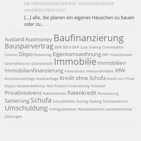
DIE FÖRDERUNGEN DER KFW – FÜR HÄUSLEBAUER
UNVERZICHTBAR SAGT:
[…] alle, die planen ein eigenes Häuschen zu bauen
oder zu...
Baufinanzierung
Ausland
Auxmoney
Bausparvertrag
BDR
BDUI
BFIF
Coin Staking
Convertables
Dispo
Eigentumswohnung
Cosmos
Ehevertrag
ERP
Finanzberater
Immobilie
Immobilien
Geschäftskonto
Grundschuld
Immobilienfinanzierung
KfW
Inkassobüro
Inkassoschreiben
Kredit ohne Schufa
Konditionsanfrage
Kreditanfrage
Kredit von Privat
Krypto
Notaranderkonto
Null-Prozent-Finanzierung
Polkadot
Privatinsolvenz
Ratenkredit
Rahmenkredit
Renovierung
Schufa
Sanierung
Schuldenfalle
Scoring
Staking
Treuhandkonto
Umschuldung
Volltilgedarlehen
Wandelanleihen
wiederkehrende
Zahlungen