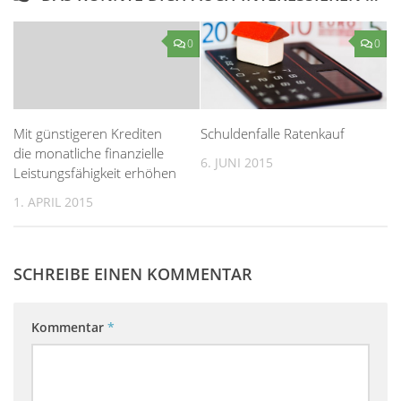
0
0
Mit günstigeren Krediten
Schuldenfalle Ratenkauf
die monatliche finanzielle
6. JUNI 2015
Leistungsfähigkeit erhöhen
1. APRIL 2015
SCHREIBE EINEN KOMMENTAR
Kommentar
*