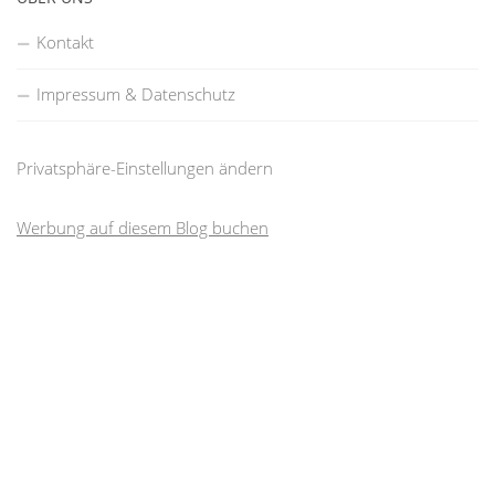
Kontakt
Impressum & Datenschutz
Privatsphäre-Einstellungen ändern
Werbung auf diesem Blog buchen