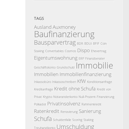
TAGS
Ausland
Auxmoney
Baufinanzierung
Bausparvertrag
BDR
BDUI
BFIF
Coin
Dispo
Staking
Convertables
Cosmos
Ehevertrag
Eigentumswohnung
ERP
Finanzberater
Immobilie
Geschäftskonto
Grundschuld
Immobilien
Immobilienfinanzierung
KfW
Inkassobüro
Inkassoschreiben
Konditionsanfrage
Kredit ohne Schufa
Kreditanfrage
Kredit von
Privat
Krypto
Notaranderkonto
Null-Prozent-Finanzierung
Privatinsolvenz
Polkadot
Rahmenkredit
Ratenkredit
Sanierung
Renovierung
Schufa
Schuldenfalle
Scoring
Staking
Umschuldung
Treuhandkonto