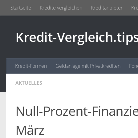
Startseite
Kredite vergleichen
Kreditanbieter
Kre
Zum Inhalt springen
Kredit-Vergleich.tip
Kredit-Formen
Geldanlage mit Privatkrediten
Fon
AKTUELLES
Null-Prozent-Finanzi
März