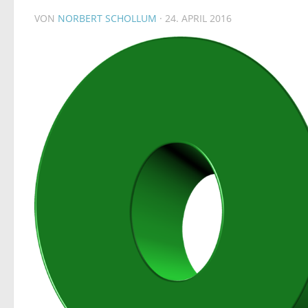
VON
NORBERT SCHOLLUM
·
24. APRIL 2016