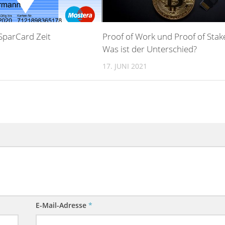
 SparCard Zeit
Proof of Work und Proof of Stak
Was ist der Unterschied?
17. JUNI 2021
E-Mail-Adresse
*