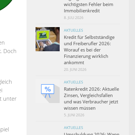
wichtigsten Fehler beim
Immobilienkredit
8. JULI 2026
AKTUELLES
Kredit für Selbstständige
en
und Freiberufler 2026:
Worauf es bei der
t
. Doch
Finanzierung wirklich
ankommt
20. JUNI 2026
leich
AKTUELLES
Ratenkredit 2026: Aktuelle
i
Zinsen, Vergleichsfallen
t unter
und was Verbraucher jetzt
wissen müssen
5. JUNI 2026
AKTUELLES
piel
Umschuldung 2026: Wann