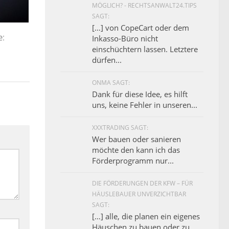
MÖGLICH? - RECHTSANWALT24.TIPS
SAGT:
[…] von CopeCart oder dem
e:
Inkasso-Büro nicht
einschüchtern lassen. Letztere
dürfen...
ONMA SAGT:
Dank für diese Idee, es hilft
uns, keine Fehler in unseren...
XXXTRADING SAGT:
Wer bauen oder sanieren
möchte den kann ich das
Förderprogramm nur...
DIE FÖRDERUNGEN DER KFW – FÜR
HÄUSLEBAUER UNVERZICHTBAR
SAGT:
[…] alle, die planen ein eigenes
Häuschen zu bauen oder zu...