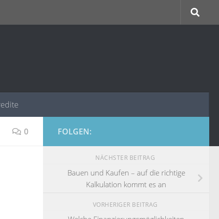
redite
0
FOLGEN:
NÄCHSTER BEITRAG
Bauen und Kaufen – auf die richtige
Kalkulation kommt es an
VORHERIGER BEITRAG