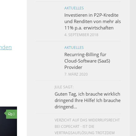
AKTUELLES
Investieren in P2P-Kredite
und Renditen von mehr als
11% p.a. erwirtschaften
4. SEPTEMBER 2018
inden
AKTUELLES
Recurring-Billing für
Cloud-Software (SaaS)
Provider
7. MÄRZ 2020
JULE SAGT:
Guten Tag, ich brauche wirklich
dringend Ihre Hilfe! Ich brauche
dringend...
0
VERZICHT AUF DAS WIDERRUFSRECHT
BEI COPECART - IST DIE
VERTRAGSAUFLÖSUNG TROTZDEM