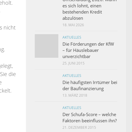
eholt.
es sich lohnt, einen
n
bestehenden Kredit
abzulösen
18. MAI 2026
s nicht
AKTUELLES
Die Förderungen der KfW
g.
– für Häuslebauer
unverzichtbar
25. JUNI 2015
elegt,
Sie die
AKTUELLES
e
Die häufigsten Irrtümer bei
der Baufinanzierung
kelt.
13. MÄRZ 2018
AKTUELLES
Der Schufa-Score – welche
Faktoren beeinflussen ihn?
21. DEZEMBER 2015