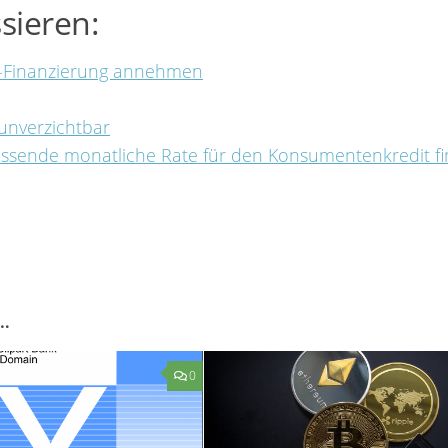
sieren:
 %-Finanzierung annehmen
unverzichtbar
assende monatliche Rate für den Konsumentenkredit f
…
0