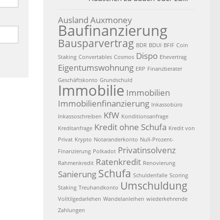
Ausland
Auxmoney
Baufinanzierung
Bausparvertrag
BDR
BDUI
BFIF
Coin
Dispo
Staking
Convertables
Cosmos
Ehevertrag
Eigentumswohnung
ERP
Finanzberater
Geschäftskonto
Grundschuld
Immobilie
Immobilien
Immobilienfinanzierung
Inkassobüro
KfW
Inkassoschreiben
Konditionsanfrage
Kredit ohne Schufa
Kreditanfrage
Kredit von
Privat
Krypto
Notaranderkonto
Null-Prozent-
Privatinsolvenz
Finanzierung
Polkadot
Ratenkredit
Rahmenkredit
Renovierung
Schufa
Sanierung
Schuldenfalle
Scoring
Umschuldung
Staking
Treuhandkonto
Volltilgedarlehen
Wandelanleihen
wiederkehrende
Zahlungen