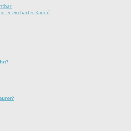
htbar
zierer ein harter Kampf
ihn?
eurer?