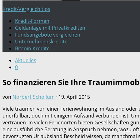
nach:
Kredit-Vergleich.tips
Kredit-Formen
Geldanlage mit Privatkrediten
Fondsangebote vergleichen
Unternehmenskredite
Bitcoin Kredite
Aktuelles
0
So finanzieren Sie Ihre Traumimmobi
von
Norbert Schollum
·
19. April 2015
Viele träumen von einer Ferienwohnung im Ausland oder ein
unerfüllbar, doch mit einigem Aufwand verbunden ist. Um ei
vertrauen. In vielen Ferienorten bieten Gesellschaften gü
eine ausführliche Beratung in Anspruch nehmen, wozu oftm
bevorzugten Urlaubsland Bescheid wissen, da manchmal sc