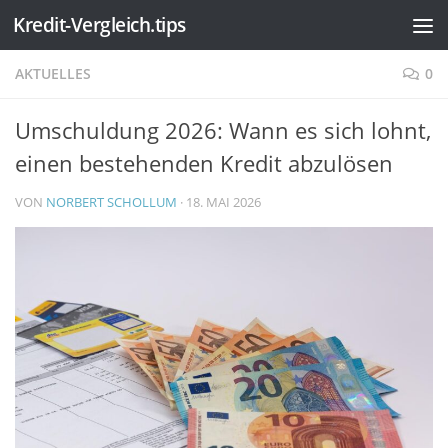
Kredit-Vergleich.tips
Zum Inhalt springen
AKTUELLES
0
Umschuldung 2026: Wann es sich lohnt,
einen bestehenden Kredit abzulösen
VON
NORBERT SCHOLLUM
·
18. MAI 2026