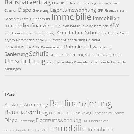
Bausparvertrag
BDR
BDUI
BFIF
Coin Staking
Convertables
Dispo
Eigentumswohnung
Cosmos
Ehevertrag
ERP
Finanzberater
Immobilie
Immobilien
Geschäftskonto
Grundschuld
Immobilienfinanzierung
KfW
Inkassobüro
Inkassoschreiben
Kredit ohne Schufa
Konditionsanfrage
Kreditanfrage
Kredit von Privat
Krypto
Notaranderkonto
Null-Prozent-Finanzierung
Polkadot
Privatinsolvenz
Ratenkredit
Rahmenkredit
Renovierung
Schufa
Sanierung
Schuldenfalle
Scoring
Staking
Treuhandkonto
Umschuldung
Volltilgedarlehen
Wandelanleihen
wiederkehrende
Zahlungen
TAGS
Baufinanzierung
Ausland
Auxmoney
Bausparvertrag
BDR
BDUI
BFIF
Coin Staking
Convertables
Cosmos
Dispo
Eigentumswohnung
Ehevertrag
ERP
Finanzberater
Immobilie
Immobilien
Geschäftskonto
Grundschuld