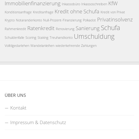
Immobilienfinanzierung
KfW
Inkassobüro
Inkassoschreiben
Kredit ohne Schufa
Konditionsanfrage
Kreditanfrage
Kredit von Privat
Privatinsolvenz
Krypto
Notaranderkonto
Null-Prozent-Finanzierung
Polkadot
Schufa
Ratenkredit
Sanierung
Rahmenkredit
Renovierung
Umschuldung
Schuldenfalle
Scoring
Staking
Treuhandkonto
Volltilgedarlehen
Wandelanleihen
wiederkehrende Zahlungen
ÜBER UNS
Kontakt
Impressum & Datenschutz