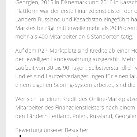
Georgien, 2015 in Dänemark und 2016 in Kasachs
Plattform war der erste Finanzdienstleister, der
Ländern Russland und Kasachstan eingeführt ha
Marktes beträgt mittlerweile mehr als 20 Prozent
mehr als 400 Mitarbeiter an 6 Standorten tätig.
Auf dem P2P-Marktplatz sind Kredite ab einer Hö
der jeweiligen Landeswährung ausgezahlt. Mehr 
Laufzeit von 30 bis 90 Tagen. Selbstverständlic
und es sind Laufzeitverlängerungen für einen la
einem eigenen Scoring-System arbeitet, sind die
Wer sich für einen Kredit des Online-Marktplatzes
Mitarbeiter des Finanzdienstleisters nach einem
den Ländern Lettland, Polen, Russland, Georgi
Bewertung unserer Besucher