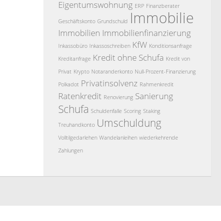
Eigentumswohnung
ERP
Finanzberater
Immobilie
Geschäftskonto
Grundschuld
Immobilien
Immobilienfinanzierung
KfW
Inkassobüro
Inkassoschreiben
Konditionsanfrage
Kredit ohne Schufa
Kreditanfrage
Kredit von
Privat
Krypto
Notaranderkonto
Null-Prozent-Finanzierung
Privatinsolvenz
Polkadot
Rahmenkredit
Ratenkredit
Sanierung
Renovierung
Schufa
Schuldenfalle
Scoring
Staking
Umschuldung
Treuhandkonto
Volltilgedarlehen
Wandelanleihen
wiederkehrende
Zahlungen