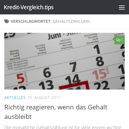
Kredit-Vergleich.tips
Zum Inhalt springen
VERSCHLAGWORTET:
GEHALTSZAHLUNG
0
AKTUELLES
19. AUGUST 2017
Richtig reagieren, wenn das Gehalt
ausbleibt
Die monatliche Gehaltszahlung ist für viele enorm wichtig,