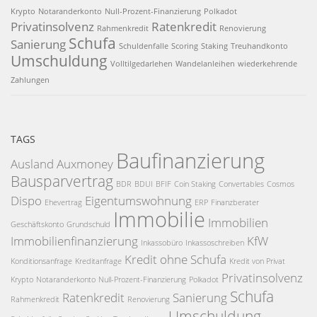
Krypto
Notaranderkonto
Null-Prozent-Finanzierung
Polkadot
Privatinsolvenz
Ratenkredit
Rahmenkredit
Renovierung
Schufa
Sanierung
Schuldenfalle
Scoring
Staking
Treuhandkonto
Umschuldung
Volltilgedarlehen
Wandelanleihen
wiederkehrende
Zahlungen
TAGS
Baufinanzierung
Ausland
Auxmoney
Bausparvertrag
BDR
BDUI
BFIF
Coin Staking
Convertables
Cosmos
Dispo
Eigentumswohnung
Ehevertrag
ERP
Finanzberater
Immobilie
Immobilien
Geschäftskonto
Grundschuld
Immobilienfinanzierung
KfW
Inkassobüro
Inkassoschreiben
Kredit ohne Schufa
Konditionsanfrage
Kreditanfrage
Kredit von Privat
Privatinsolvenz
Krypto
Notaranderkonto
Null-Prozent-Finanzierung
Polkadot
Schufa
Ratenkredit
Sanierung
Rahmenkredit
Renovierung
Umschuldung