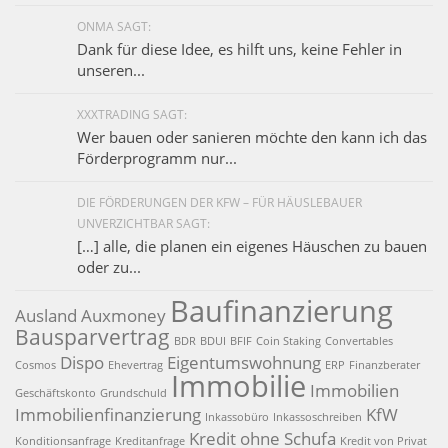
ONMA SAGT:
Dank für diese Idee, es hilft uns, keine Fehler in
unseren...
XXXTRADING SAGT:
Wer bauen oder sanieren möchte den kann ich das
Förderprogramm nur...
DIE FÖRDERUNGEN DER KFW – FÜR HÄUSLEBAUER
UNVERZICHTBAR SAGT:
[…] alle, die planen ein eigenes Häuschen zu bauen
oder zu...
Baufinanzierung
Ausland
Auxmoney
Bausparvertrag
BDR
BDUI
BFIF
Coin Staking
Convertables
Dispo
Eigentumswohnung
Cosmos
Ehevertrag
ERP
Finanzberater
Immobilie
Immobilien
Geschäftskonto
Grundschuld
Immobilienfinanzierung
KfW
Inkassobüro
Inkassoschreiben
Kredit ohne Schufa
Konditionsanfrage
Kreditanfrage
Kredit von Privat