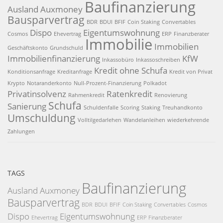
Baufinanzierung
Ausland
Auxmoney
Bausparvertrag
BDR
BDUI
BFIF
Coin Staking
Convertables
Dispo
Eigentumswohnung
Cosmos
Ehevertrag
ERP
Finanzberater
Immobilie
Immobilien
Geschäftskonto
Grundschuld
Immobilienfinanzierung
KfW
Inkassobüro
Inkassoschreiben
Kredit ohne Schufa
Konditionsanfrage
Kreditanfrage
Kredit von Privat
Krypto
Notaranderkonto
Null-Prozent-Finanzierung
Polkadot
Privatinsolvenz
Ratenkredit
Rahmenkredit
Renovierung
Schufa
Sanierung
Schuldenfalle
Scoring
Staking
Treuhandkonto
Umschuldung
Volltilgedarlehen
Wandelanleihen
wiederkehrende
Zahlungen
TAGS
Baufinanzierung
Ausland
Auxmoney
Bausparvertrag
BDR
BDUI
BFIF
Coin Staking
Convertables
Cosmos
Dispo
Eigentumswohnung
Ehevertrag
ERP
Finanzberater