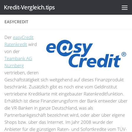
Kredit-Vergleich.tips
Zum Inhalt springen
EASYCREDIT
Der
easyCredit
Ratenkredit
wird
von der
Teambank AG
Nürnberg
vertrieben, deren
Geschäftstätigkeit sich weitgehend auf dieses Finanzprodukt
beschränkt. Zusätzlich gibt es noch eine vom Geldinstitut
vertriebene Kreditkarte mit eingebauter Ratenkreditfunktion.
Erhältlich ist diese Finanzierungsform der Bank entweder über
die VR-Banken in ganze Deutschland, was als
Partnerbankgeschäft bezeichnet wird, oder aber über eigene
Shops bzw. über das Internet. Im Jahr 2008 wurde der
Anbieter für die günstigen Raten- und Sofortkredite vom TÜV-