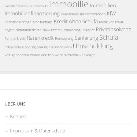
Immobilie
Immobilien
Geschäftskonto
Grundschuld
Immobilienfinanzierung
KfW
Inkassobüro
Inkassoschreiben
Kredit ohne Schufa
Konditionsanfrage
Kreditanfrage
Kredit von Privat
Privatinsolvenz
Krypto
Notaranderkonto
Null-Prozent-Finanzierung
Polkadot
Schufa
Ratenkredit
Sanierung
Rahmenkredit
Renovierung
Umschuldung
Schuldenfalle
Scoring
Staking
Treuhandkonto
Volltilgedarlehen
Wandelanleihen
wiederkehrende Zahlungen
ÜBER UNS
Kontakt
Impressum & Datenschutz