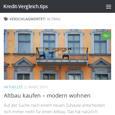
Kredit-Vergleich.tips
Zum Inhalt springen
VERSCHLAGWORTET:
ALTBAU
0
AKTUELLES
2. MÄRZ 2016
Altbau kaufen – modern wohnen
Auf der Suche nach einem neuen Zuhause entscheiden
sich immer mehr für einen Altbau. Das hat natürlich