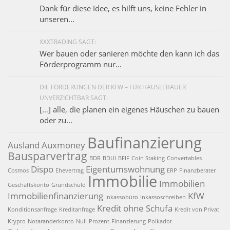
Dank für diese Idee, es hilft uns, keine Fehler in
unseren...
XXXTRADING SAGT:
Wer bauen oder sanieren möchte den kann ich das
Förderprogramm nur...
DIE FÖRDERUNGEN DER KFW – FÜR HÄUSLEBAUER
UNVERZICHTBAR SAGT:
[…] alle, die planen ein eigenes Häuschen zu bauen
oder zu...
Baufinanzierung
Ausland
Auxmoney
Bausparvertrag
BDR
BDUI
BFIF
Coin Staking
Convertables
Dispo
Eigentumswohnung
Cosmos
Ehevertrag
ERP
Finanzberater
Immobilie
Immobilien
Geschäftskonto
Grundschuld
Immobilienfinanzierung
KfW
Inkassobüro
Inkassoschreiben
Kredit ohne Schufa
Konditionsanfrage
Kreditanfrage
Kredit von Privat
Krypto
Notaranderkonto
Null-Prozent-Finanzierung
Polkadot