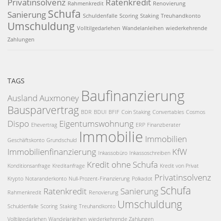
Privatinsolvenz
Ratenkredit
Rahmenkredit
Renovierung
Schufa
Sanierung
Schuldenfalle
Scoring
Staking
Treuhandkonto
Umschuldung
Volltilgedarlehen
Wandelanleihen
wiederkehrende
Zahlungen
TAGS
Baufinanzierung
Ausland
Auxmoney
Bausparvertrag
BDR
BDUI
BFIF
Coin Staking
Convertables
Cosmos
Dispo
Eigentumswohnung
Ehevertrag
ERP
Finanzberater
Immobilie
Immobilien
Geschäftskonto
Grundschuld
Immobilienfinanzierung
KfW
Inkassobüro
Inkassoschreiben
Kredit ohne Schufa
Konditionsanfrage
Kreditanfrage
Kredit von Privat
Privatinsolvenz
Krypto
Notaranderkonto
Null-Prozent-Finanzierung
Polkadot
Schufa
Ratenkredit
Sanierung
Rahmenkredit
Renovierung
Umschuldung
Schuldenfalle
Scoring
Staking
Treuhandkonto
Volltilgedarlehen
Wandelanleihen
wiederkehrende Zahlungen