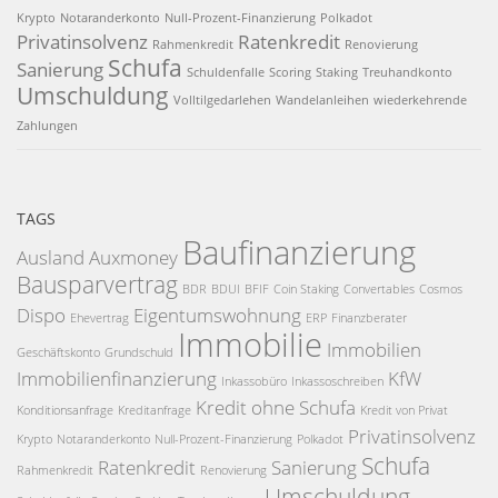
Krypto
Notaranderkonto
Null-Prozent-Finanzierung
Polkadot
Privatinsolvenz
Ratenkredit
Rahmenkredit
Renovierung
Schufa
Sanierung
Schuldenfalle
Scoring
Staking
Treuhandkonto
Umschuldung
Volltilgedarlehen
Wandelanleihen
wiederkehrende
Zahlungen
TAGS
Baufinanzierung
Ausland
Auxmoney
Bausparvertrag
BDR
BDUI
BFIF
Coin Staking
Convertables
Cosmos
Dispo
Eigentumswohnung
Ehevertrag
ERP
Finanzberater
Immobilie
Immobilien
Geschäftskonto
Grundschuld
Immobilienfinanzierung
KfW
Inkassobüro
Inkassoschreiben
Kredit ohne Schufa
Konditionsanfrage
Kreditanfrage
Kredit von Privat
Privatinsolvenz
Krypto
Notaranderkonto
Null-Prozent-Finanzierung
Polkadot
Schufa
Ratenkredit
Sanierung
Rahmenkredit
Renovierung
Umschuldung