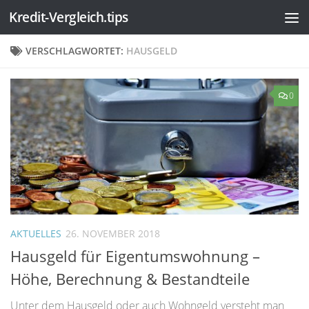
Kredit-Vergleich.tips
Zum Inhalt springen
VERSCHLAGWORTET:
HAUSGELD
0
AKTUELLES
26. NOVEMBER 2018
Hausgeld für Eigentumswohnung –
Höhe, Berechnung & Bestandteile
Unter dem Hausgeld oder auch Wohngeld versteht man