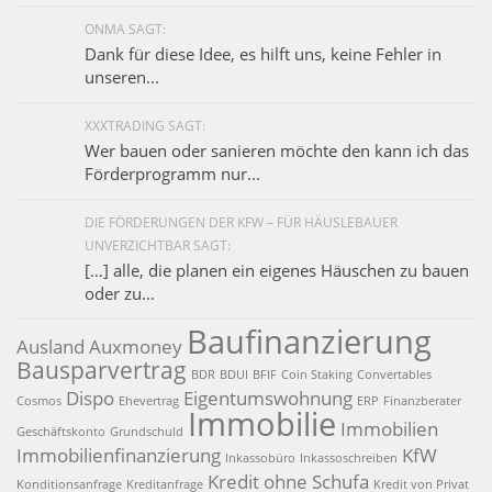
ONMA SAGT:
Dank für diese Idee, es hilft uns, keine Fehler in
unseren...
XXXTRADING SAGT:
Wer bauen oder sanieren möchte den kann ich das
Förderprogramm nur...
DIE FÖRDERUNGEN DER KFW – FÜR HÄUSLEBAUER
UNVERZICHTBAR SAGT:
[…] alle, die planen ein eigenes Häuschen zu bauen
oder zu...
Baufinanzierung
Ausland
Auxmoney
Bausparvertrag
BDR
BDUI
BFIF
Coin Staking
Convertables
Dispo
Eigentumswohnung
Cosmos
Ehevertrag
ERP
Finanzberater
Immobilie
Immobilien
Geschäftskonto
Grundschuld
Immobilienfinanzierung
KfW
Inkassobüro
Inkassoschreiben
Kredit ohne Schufa
Konditionsanfrage
Kreditanfrage
Kredit von Privat