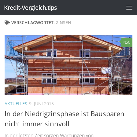
Kredit-Vergleich.tips
Zum Inhalt springen
VERSCHLAGWORTET:
ZINSEN
0
AKTUELLES
9. JUNI 2015
In der Niedrigzinsphase ist Bausparen
nicht immer sinnvoll
In der letzten Zeit sorgen Warnungen von