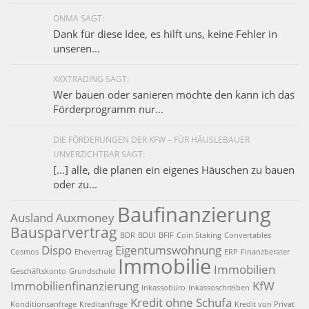
ONMA SAGT:
Dank für diese Idee, es hilft uns, keine Fehler in
unseren...
XXXTRADING SAGT:
Wer bauen oder sanieren möchte den kann ich das
Förderprogramm nur...
DIE FÖRDERUNGEN DER KFW – FÜR HÄUSLEBAUER
UNVERZICHTBAR SAGT:
[…] alle, die planen ein eigenes Häuschen zu bauen
oder zu...
Baufinanzierung
Ausland
Auxmoney
Bausparvertrag
BDR
BDUI
BFIF
Coin Staking
Convertables
Dispo
Eigentumswohnung
Cosmos
Ehevertrag
ERP
Finanzberater
Immobilie
Immobilien
Geschäftskonto
Grundschuld
Immobilienfinanzierung
KfW
Inkassobüro
Inkassoschreiben
Kredit ohne Schufa
Konditionsanfrage
Kreditanfrage
Kredit von Privat