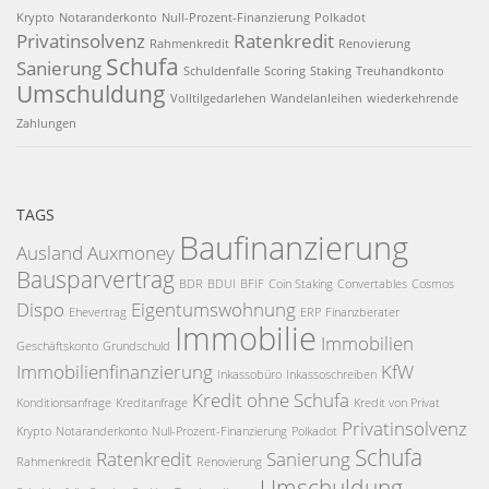
Krypto
Notaranderkonto
Null-Prozent-Finanzierung
Polkadot
Privatinsolvenz
Ratenkredit
Rahmenkredit
Renovierung
Schufa
Sanierung
Schuldenfalle
Scoring
Staking
Treuhandkonto
Umschuldung
Volltilgedarlehen
Wandelanleihen
wiederkehrende
Zahlungen
TAGS
Baufinanzierung
Ausland
Auxmoney
Bausparvertrag
BDR
BDUI
BFIF
Coin Staking
Convertables
Cosmos
Dispo
Eigentumswohnung
Ehevertrag
ERP
Finanzberater
Immobilie
Immobilien
Geschäftskonto
Grundschuld
Immobilienfinanzierung
KfW
Inkassobüro
Inkassoschreiben
Kredit ohne Schufa
Konditionsanfrage
Kreditanfrage
Kredit von Privat
Privatinsolvenz
Krypto
Notaranderkonto
Null-Prozent-Finanzierung
Polkadot
Schufa
Ratenkredit
Sanierung
Rahmenkredit
Renovierung
Umschuldung